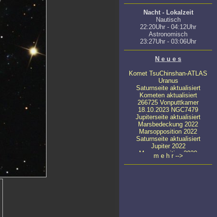
Nacht - Lokalzeit
Nautisch
22:20Uhr - 04:12Uhr
Astronomisch
23:27Uhr - 03:06Uhr
N e u e s
Komet TsuChinshan-ATLAS
Uranus
Saturnseite aktualisiert
Kometen aktualisiert
266725 Vonputtkamer
18.10.2023 NGC7479
Jupiterseite aktualisiert
Marsbedeckung 2022
Marsopposition 2022
Saturnseite aktualisiert
Jupiter 2022
Marsopposition 2020
m e h r -->
23.04.2020 NGC4647
22.03.2022 NGC4449
08.03.2022 NGC4111
22.04.2020 NGC5371
11.04.2020
ATLAS C/2019 Y4
24.03.2020 NGC5033
23.03.2020 Messier 65