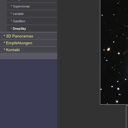
Supernovae
variable
Satelliten
DeepSky
3D Panoramas
Empfehlungen
Kontakt