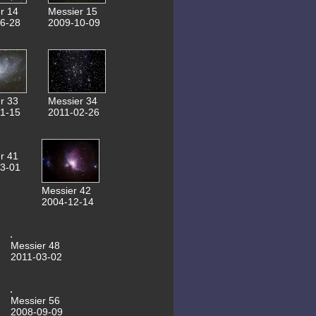
30.10.2016 NGC2146
r 14
Messier 15
31.08.2016 NGC7008
6-28
2009-10-09
25.10.2015 NGC1535
04.06.2015 Saturn
30.04.2015
0,6m Spiegel
22.02.2015 NGC3953
19.02.2015 M108
18.02.2015 NGC3184
14.02.2015 NGC2336
r 33
Messier 34
13.02.2015 NGC2683
1-15
2011-02-26
17.01.2015 Lovejoy C2
28.10.2014 NGC2300
28.10.2014 NGC2276
28.10.2014 NGC7741
r 41
06.10.2014 M92
3-01
03.10.2014 M102
23.09.2014 NGC1023
Messier 42
17.09.2014 Messier103
2004-12-14
11.08.2014 Kuppelantrieb
SN2014bc 24.05.2014
Saturn 20.05.2014
SN2014j in M82
Messier 48
17.05.2014 Mars
2011-03-02
27.01.2014 SN2014j
06.01.2014
Komet Lovejoy
05.01.2014 Eskimonebel
Messier 56
30.12.2013 154P Brewington
30.10.2013 NGC672
2008-09-09