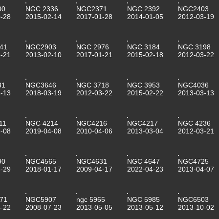
00
NGC 2336
NGC2371
NGC 2392
NGC2403
-28
2015-02-14
2017-01-28
2014-01-05
2012-03-19
41
NGC2903
NGC 2976
NGC 3184
NGC 3198
-21
2013-02-10
2017-01-21
2015-02-18
2012-03-22
31
NGC3646
NGC 3718
NGC 3953
NGC4036
-13
2018-03-19
2012-03-22
2015-02-22
2013-03-13
11
NGC 4214
NGC4216
NGC4217
NGC 4236
-08
2019-04-08
2010-04-06
2013-03-04
2012-03-21
90
NGC4565
NGC4631
NGC 4647
NGC4725
-29
2018-01-17
2009-04-17
2022-04-23
2013-04-07
71
NGC5907
ngc 5965
NGC 5985
NGC6503
-22
2008-07-23
2013-05-05
2013-05-12
2013-10-02