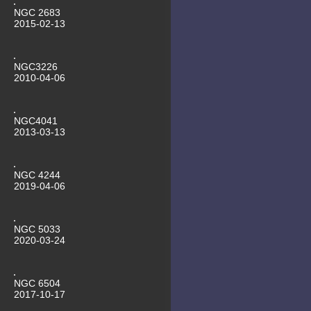
Schneeball
NGC 2683
29.09.2011 ARP273 Kaffeetasse
2015-02-13
25.09.2011 Messier 101 mit
Supernova
NGC3226
2010-04-06
NGC4041
2013-03-13
NGC 4244
2019-04-06
NGC 5033
2020-03-24
NGC 6504
2017-10-17