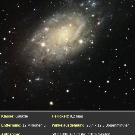
Klasse:
Galaxie
Helligkeit:
8,2 mag
Entfernung:
12 Millionen Lj
Winkelausdehnung:
23,4 x 12,3 Bogenminuten
Aufnahme:
50 x 180s, ALCCD6c, 40cm Newton