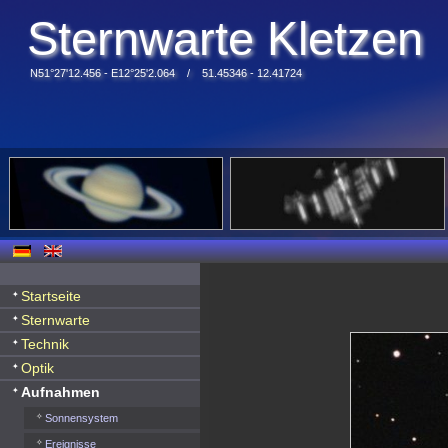
Sternwarte Kletzen
N51°27'12.456 - E12°25'2.064 / 51.45346 - 12.41724
Startseite
Sternwarte
Technik
Optik
Aufnahmen
Sonnensystem
Ereignisse