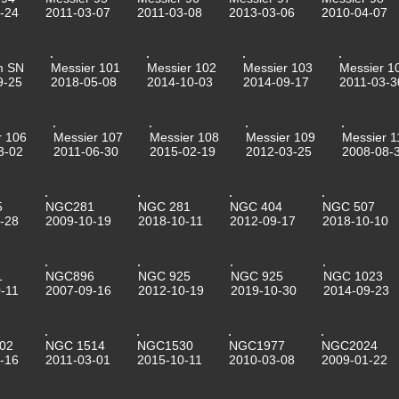
-24
2011-03-07
2011-03-08
2013-03-06
2010-04-07
m SN
Messier 101
Messier 102
Messier 103
Messier 1
9-25
2018-05-08
2014-10-03
2014-09-17
2011-03-3
r 106
Messier 107
Messier 108
Messier 109
Messier 1
3-02
2011-06-30
2015-02-19
2012-03-25
2008-08-
5
NGC281
NGC 281
NGC 404
NGC 507
-28
2009-10-19
2018-10-11
2012-09-17
2018-10-10
1
NGC896
NGC 925
NGC 925
NGC 1023
-11
2007-09-16
2012-10-19
2019-10-30
2014-09-23
02
NGC 1514
NGC1530
NGC1977
NGC2024
-16
2011-03-01
2015-10-11
2010-03-08
2009-01-22