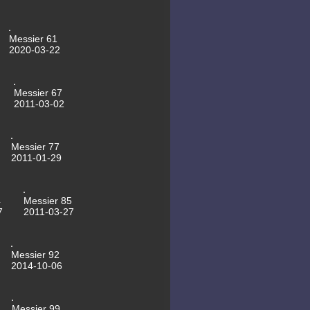
08.10.2013 Mondhalo
30.09.2013 NGC6643
29.09.2013 M13
28.09.2013 NGC7640
Messier 61
27.09.2013 NGC7094
2020-03-22
06.09.2013 NGC147
12.05.2013 NGC5985
05.05.2013 NGC5965
04.04.2013 NGC4725
Messier 67
15.03.2013 NGC4088
2011-03-02
13.03.2013 NGC4041
13.03.2013 MGC4036
06.03.2013 Messier79
05.03.2013 Messier82
Messier 77
04.03.2013 NGC4217
2011-01-29
02.03.2013 M106
15.02.2013 2012 DA14
10.02.2013 NGC2903
05.11.2012 NGC7635
4
Messier 85
19.10.2012 NGC925
7
2011-03-27
28.10.2012
Jupiter-Animation
11.10.2012 NGC891
07.10.2012 Jupiter
Messier 92
19.09.2012 NGC7769
17.09.2012 NGC7753
2014-10-06
17.09.2012 Mirach's Ghosts
16.09.2012 NGC6951
16.09.2012 NGC90
22.08.2012 Neuer Kuppel-Anstrich
Messier 99