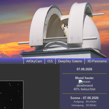
AllSkyCam
ISS
DeepSky Galerie
3D-Panorama
07.08.2026
Mond heute:
abnehmend
40% beleuchtet
Sonne - 07.08.2026
Aufgang:
05:43Uhr
Untergang:
20:50Uhr