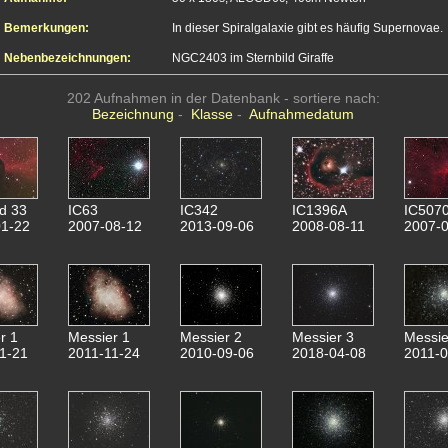
Bemerkungen:
In dieser Spiralgalaxie gibt es häufig Supernovae.
Nebenbezeichnungen:
NGC2403 im Sternbild Giraffe
202 Aufnahmen in der Datenbank - sortiere nach:
Bezeichnung
-
Klasse
-
Aufnahmedatum
d 33
IC63
IC342
IC1396A
IC507
1-22
2007-08-12
2013-09-06
2008-08-11
2007-0
r 1
Messier 1
Messier 2
Messier 3
Messie
1-21
2011-11-24
2010-09-06
2018-04-08
2011-0