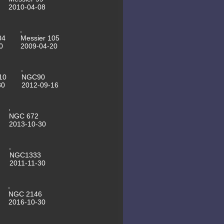
motorisierte Kuppeltore
2010-04-08
16.05.2012 SN2011dh last image
17.04.2012 ISS sightings for
Leipzig, table always up to date
now
04
Messier 105
13.04.2012 SN2011dh last image
0
2009-04-20
25.03.2012 Mssier 109
22.03.2012 NGC3718
22.03.2012 NGC3198
21.03.2012 NGC2841
10
NGC90
21.03.2012 NGC4236
30
2012-09-16
21.03.2012 Saturn
19.03.2012 NGC2403
19.03.2012 Messier 63
16.03.2012 Messier 81
NGC 672
16.03.2012 Supernovae in M51
2013-10-30
last image
30.11.2011 NGC 1333
29.11.2011 Messier 76
28.11.2011 Stephans Quintett
NGC1333
24.11.2011 Messier 1 - CLS Filter,
Asteroidenvideo
2011-11-30
21.11.2011 Messier 1 - ohne Filter
01.11.2011 Messier 56
01.11.2011 NGC6946
28.10.2011 NGC185
NGC 2146
23.10.2011 Messier 57
2016-10-30
23.10.2011 NGC 7023 First Light
des 16"Newton
30.09.2011 NGC 7662 Blauer