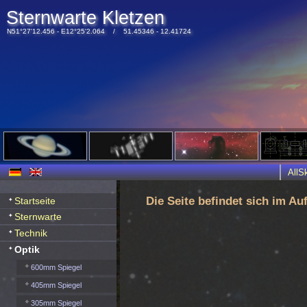
Sternwarte Kletzen
N51°27'12.456 - E12°25'2.064 / 51.45346 - 12.41724
All
Die Seite befindet sich im Au
Startseite
Sternwarte
Technik
Optik
600mm Spiegel
405mm Spiegel
305mm Spiegel