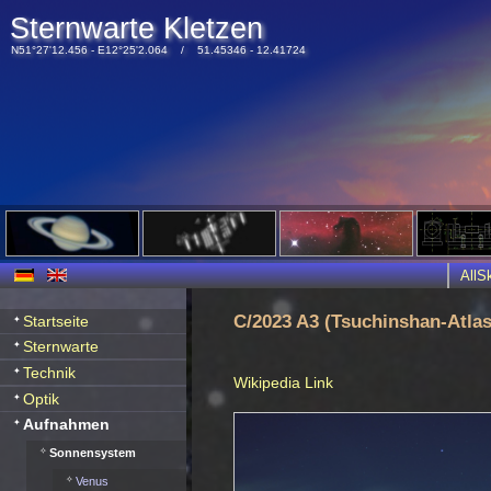
Sternwarte Kletzen
N51°27'12.456 - E12°25'2.064 / 51.45346 - 12.41724
All
C/2023 A3 (Tsuchinshan-Atlas
Startseite
Sternwarte
Technik
Wikipedia Link
Optik
Aufnahmen
Sonnensystem
Venus