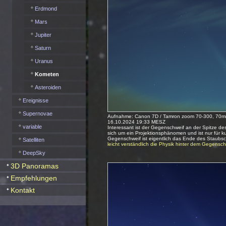
Erdmond
Mars
Jupiter
Saturn
Uranus
Kometen
Asteroiden
Ereignisse
Supernovae
Aufnahme: Canon 7D / Tamron zoom 70-300, 70mm
16.10.2024 19:33 MESZ
variable
Interessant ist der Gegenschweif an der Spitze d
sich um ein Projektionsphänomen und ist nur für k
Gegenschweif ist eigentlich das Ende des Staubs
Satelliten
leicht verständlich die Physik hinter dem Gegens
DeepSky
3D Panoramas
Empfehlungen
Kontakt