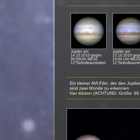
Jupiter am
Jupiter am
14.10.2010 gegen
23.10.2010 geg
00:00Uhr MESZ
24:00 Uhr MES
12"Selbstbaunewton
12"Selbstbaun
Ein kleiner AVI-Film, der den Jupiter
sind zwei Monde zu erkennen:
hier klicken
(ACHTUNG: Größe: 65