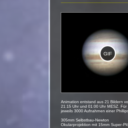
GIF
Animation entstand aus 21 Bildern 
21:15 Uhr und 01:00 Uhr MESZ. Für 
jeweils 3000 Aufnahmen einer Philli
305mm Selbstbau-Newton
Okularprojektion mit 15mm Super-Pl