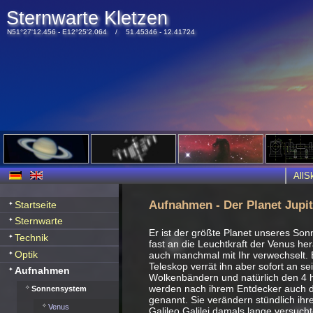
Sternwarte Kletzen
N51°27'12.456 - E12°25'2.064 / 51.45346 - 12.41724
All
Aufnahmen - Der Planet Jupit
Startseite
Sternwarte
Er ist der größte Planet unseres S
Technik
fast an die Leuchtkraft der Venus he
Optik
auch manchmal mit Ihr verwechselt. E
Teleskop verrät ihn aber sofort an s
Aufnahmen
Wolkenbändern und natürlich den 4 
werden nach ihrem Entdecker auch d
Sonnensystem
genannt. Sie verändern stündlich ihre
Venus
Galileo Galilei damals lange versuch