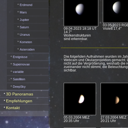
Erdmond
Mars
Jupiter
03.05.2023 RG
Saturn
09.04.2023 18:18 UT
Violett 17,4"
14.7"
Uranus
Wolkenstrukturen
sind erkennbar.
Kometen
Asteroiden
Die folgenden Aufnahmen wurden im Jah
Ereignisse
Webcam und Okularprojektion gemacht. L
nicht auf die Vergrößerung, weshalb die r
Supernovae
zueinander nicht stimmt, die Beleuchtun
sichtbar.
variable
Satelliten
DeepSky
3D Panoramas
Empfehlungen
Kontakt
05.03.2004 MEZ
27.03.2004 MEZ
20:35 Uhr
20:21 Uhr