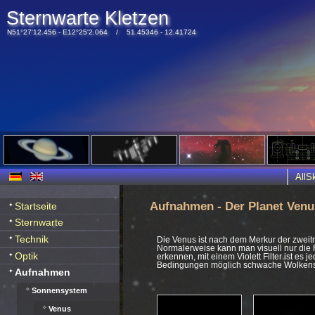
Sternwarte Kletzen
N51°27'12.456 - E12°25'2.064 / 51.45346 - 12.41724
All
Aufnahmen - Der Planet Venu
Startseite
Sternwarte
Technik
Die Venus ist nach dem Merkur der zweit
Normalerweise kann man visuell nur die
Optik
erkennen, mit einem Violett Filter ist es 
Bedingungen möglich schwache Wolkenst
Aufnahmen
Sonnensystem
Venus