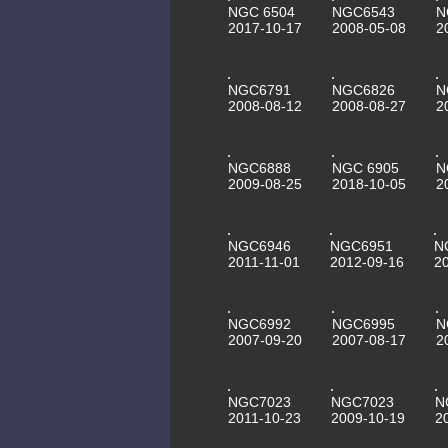
NGC 6504
NGC6543
N
2017-10-17
2008-05-08
2
NGC6791
NGC6826
N
2008-08-12
2008-08-27
2
NGC6888
NGC 6905
N
2009-08-25
2018-10-05
2
NGC6946
NGC6951
N
2011-11-01
2012-09-16
2
NGC6992
NGC6995
N
2007-09-20
2007-08-17
2
NGC7023
NGC7023
N
2011-10-23
2009-10-19
2