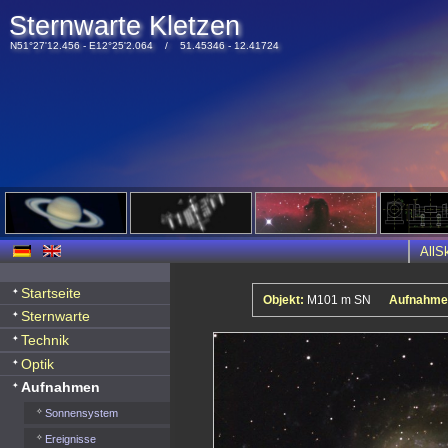
Sternwarte Kletzen
N51°27'12.456 - E12°25'2.064 / 51.45346 - 12.41724
All
Startseite
Objekt:
M101 m SN
Aufnahme
Sternwarte
Technik
Optik
Aufnahmen
Sonnensystem
Ereignisse