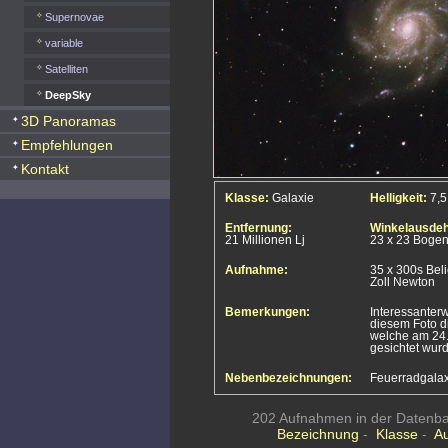
Supernovae
variable
Satelliten
DeepSky
3D Panoramas
Empfehlungen
Kontakt
Klasse:
Galaxie
Helligkeit:
7,
Entfernung:
Winkelausde
21 Millionen Lj
23 x 23 Boge
Aufnahme:
35 x 300s Bel
Zoll Newton
Bemerkungen:
Interessanterw
diesem Foto d
welche am 24.
gesichtet wurd
Nebenbezeichnungen:
Feuerradgalax
202 Aufnahmen in der Datenban
Bezeichnung
-
Klasse
-
A