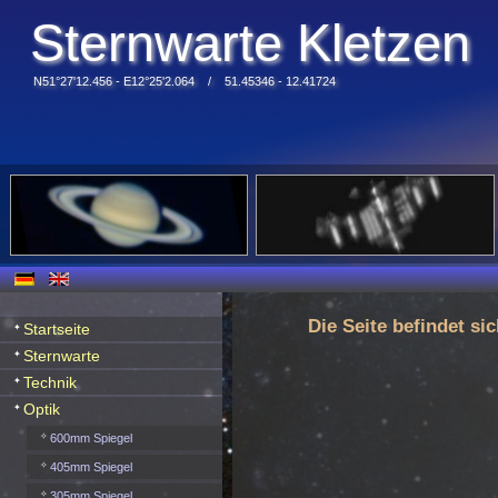
Sternwarte Kletzen
N51°27'12.456 - E12°25'2.064 / 51.45346 - 12.41724
Die Seite befindet si
Startseite
Sternwarte
Technik
Optik
600mm Spiegel
405mm Spiegel
305mm Spiegel