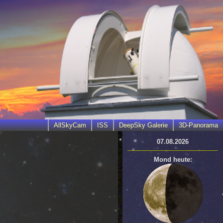
AllSkyCam
ISS
DeepSky Galerie
3D-Panorama
07.08.2026
Mond heute: