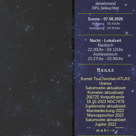
abnehmend
39% beleuchtet
Sonne - 07.08.2026
Aufgang:
05:43Uhr
Untergang:
20:50Uhr
Nacht - Lokalzeit
Nautisch
22:20Uhr - 04:12Uhr
Astronomisch
23:27Uhr - 03:06Uhr
N e u e s
Komet TsuChinshan-ATLAS
Uranus
Saturnseite aktualisiert
Kometen aktualisiert
266725 Vonputtkamer
18.10.2023 NGC7479
Jupiterseite aktualisiert
Marsbedeckung 2022
Marsopposition 2022
Saturnseite aktualisiert
Jupiter 2022
Marsopposition 2020
m e h r -->
23.04.2020 NGC4647