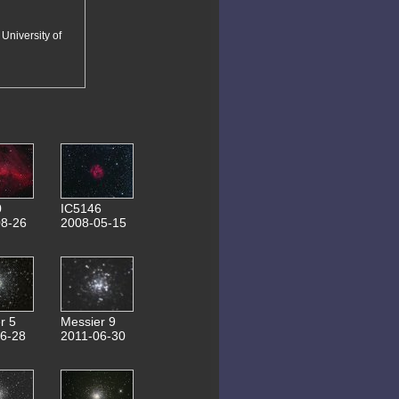
23.03.2020 Messier 66
22.03.2020 Messier 61
31.03.2020
University of
ATLAS C/2019 Y4
21.03.2020
Panstarrs C/2017 T2
04.11.2019
0,6m Teleskop Bau
08.04.2019 NGC4214
05.04.2019 NGC4244
29.03.2019 Messier 51
27.02.2019 NGC3344
12.10.2018 Messier 76
11.10.2018 NGC281
10.10.2018 NGC507
05.10.2018 NGC6905
0
IC5146
15.09.2018 Planspiegel 155mm
8-26
2008-05-15
29.05.2018 ISS(ZARYA)
26.05.2018 Jupiter-Aufnahmen
08.05.2018 Messier 101
19.04.2018 NGC5248
18.04.2018 Messier 90
08.04.2018 Messier 3
19.03.2018 NGC3646
r 5
Messier 9
23.02.2018 NGC2805
6-28
2011-06-30
07.10.2017
relaunch webseite
14.10.2017 NGC772
28.01.2017 NGC2371
21.01.2017 NGC2976