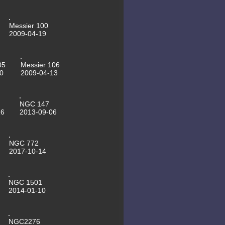
motorisierte Kuppeltore
16.05.2012 SN2011dh last image
17.04.2012 ISS sightings for
Messier 100
Leipzig, table always up to date
2009-04-19
now
13.04.2012 SN2011dh last image
25.03.2012 Mssier 109
22.03.2012 NGC3718
05
Messier 106
22.03.2012 NGC3198
0
2009-04-13
21.03.2012 NGC2841
21.03.2012 NGC4236
21.03.2012 Saturn
19.03.2012 NGC2403
19.03.2012 Messier 63
NGC 147
16.03.2012 Messier 81
16
2013-09-06
16.03.2012 Supernovae in M51
last image
30.11.2011 NGC 1333
29.11.2011 Messier 76
NGC 772
28.11.2011 Stephans Quintett
2017-10-14
24.11.2011 Messier 1 - CLS Filter,
Asteroidenvideo
21.11.2011 Messier 1 - ohne Filter
01.11.2011 Messier 56
NGC 1501
01.11.2011 NGC6946
2014-01-10
28.10.2011 NGC185
23.10.2011 Messier 57
23.10.2011 NGC 7023 First Light
des 16"Newton
NGC2276
30.09.2011 NGC 7662 Blauer