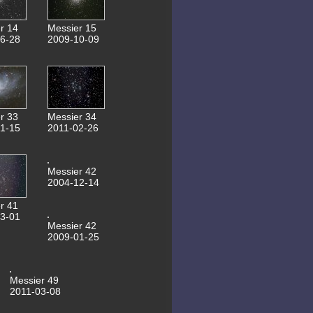
30.10.2016 NGC2146
31.08.2016 NGC7008
25.10.2015 NGC1535
r 14
Messier 15
04.06.2015 Saturn
6-28
2009-10-09
30.04.2015
0,6m Spiegel
22.02.2015 NGC3953
19.02.2015 M108
18.02.2015 NGC3184
14.02.2015 NGC2336
13.02.2015 NGC2683
r 33
Messier 34
17.01.2015 Lovejoy C2
1-15
2011-02-26
28.10.2014 NGC2300
28.10.2014 NGC2276
28.10.2014 NGC7741
06.10.2014 M92
Messier 42
03.10.2014 M102
2004-12-14
23.09.2014 NGC1023
17.09.2014 Messier103
11.08.2014 Kuppelantrieb
r 41
SN2014bc 24.05.2014
3-01
Saturn 20.05.2014
Messier 42
SN2014j in M82
2009-01-25
17.05.2014 Mars
27.01.2014 SN2014j
06.01.2014
Komet Lovejoy
Messier 49
05.01.2014 Eskimonebel
2011-03-08
30.12.2013 154P Brewington
30.10.2013 NGC672