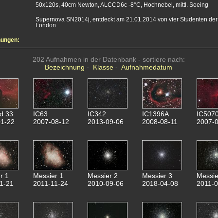
50x120s, 40cm Newton, ALCCD6c -8°C, Hochnebel, mittl. Seeing
Supernova SN2014j, entdeckt am 21.01.2014 von vier Studenten der 
London.
nungen:
202 Aufnahmen in der Datenbank - sortiere nach:
Bezeichnung
-
Klasse
-
Aufnahmedatum
d 33
IC63
IC342
IC1396A
IC507
1-22
2007-08-12
2013-09-06
2008-08-11
2007-0
r 1
Messier 1
Messier 2
Messier 3
Messie
1-21
2011-11-24
2010-09-06
2018-04-08
2011-0