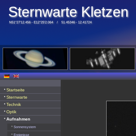
Sternwarte Kletzen
N51°27'12.456 - E12°25'2.064 / 51.45346 - 12.41724
Startseite
Sternwarte
Technik
Optik
Aufnahmen
Sonnensystem
Ereignisse