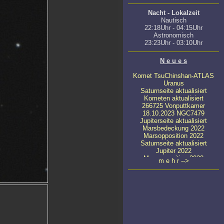
Nacht - Lokalzeit
Nautisch
22:18Uhr - 04:15Uhr
Astronomisch
23:23Uhr - 03:10Uhr
N e u e s
Komet TsuChinshan-ATLAS
Uranus
Saturnseite aktualisiert
Kometen aktualisiert
266725 Vonputtkamer
18.10.2023 NGC7479
Jupiterseite aktualisiert
Marsbedeckung 2022
Marsopposition 2022
Saturnseite aktualisiert
Jupiter 2022
Marsopposition 2020
m e h r -->
23.04.2020 NGC4647
22.03.2022 NGC4449
08.03.2022 NGC4111
22.04.2020 NGC5371
11.04.2020
ATLAS C/2019 Y4
24.03.2020 NGC5033
23.03.2020 Messier 65