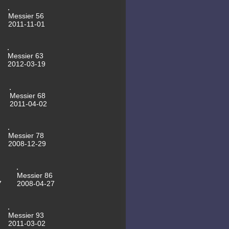
08.10.2013 Mondhalo
30.09.2013 NGC6643
Messier 56
29.09.2013 M13
2011-11-01
28.09.2013 NGC7640
27.09.2013 NGC7094
06.09.2013 NGC147
12.05.2013 NGC5985
Messier 63
05.05.2013 NGC5965
2012-03-19
04.04.2013 NGC4725
15.03.2013 NGC4088
13.03.2013 NGC4041
13.03.2013 MGC4036
Messier 68
06.03.2013 Messier79
2011-04-02
05.03.2013 Messier82
04.03.2013 NGC4217
02.03.2013 M106
15.02.2013 2012 DA14
10.02.2013 NGC2903
Messier 78
05.11.2012 NGC7635
2008-12-29
19.10.2012 NGC925
28.10.2012
Jupiter-Animation
11.10.2012 NGC891
Messier 86
07.10.2012 Jupiter
7
2008-04-27
19.09.2012 NGC7769
17.09.2012 NGC7753
17.09.2012 Mirach's Ghosts
16.09.2012 NGC6951
Messier 93
16.09.2012 NGC90
2011-03-02
22.08.2012 Neuer Kuppel-Anstrich