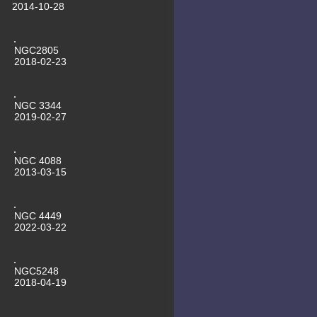
2014-10-28
Schneeball
29.09.2011 ARP273 Kaffeetasse
25.09.2011 Messier 101 mit
Supernova
NGC2805
2018-02-23
NGC 3344
2019-02-27
NGC 4088
2013-03-15
NGC 4449
2022-03-22
NGC5248
2018-04-19