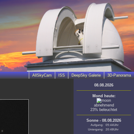
AllSkyCam
ISS
DeepSky Galerie
3D-Panorama
08.08.2026
Mond heute:
abnehmend
23% beleuchtet
Sonne - 08.08.2026
Aufgang:
05:44Uhr
Untergang:
20:48Uhr