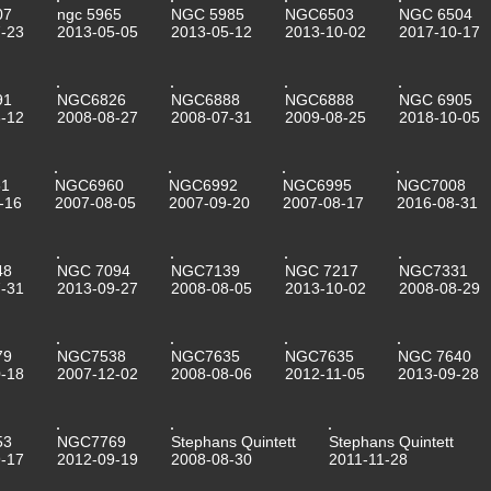
07
ngc 5965
NGC 5985
NGC6503
NGC 6504
-23
2013-05-05
2013-05-12
2013-10-02
2017-10-17
91
NGC6826
NGC6888
NGC6888
NGC 6905
-12
2008-08-27
2008-07-31
2009-08-25
2018-10-05
1
NGC6960
NGC6992
NGC6995
NGC7008
-16
2007-08-05
2007-09-20
2007-08-17
2016-08-31
48
NGC 7094
NGC7139
NGC 7217
NGC7331
-31
2013-09-27
2008-08-05
2013-10-02
2008-08-29
79
NGC7538
NGC7635
NGC7635
NGC 7640
-18
2007-12-02
2008-08-06
2012-11-05
2013-09-28
53
NGC7769
Stephans Quintett
Stephans Quintett
-17
2012-09-19
2008-08-30
2011-11-28