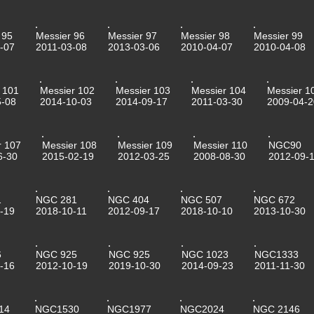
 95
Messier 96
Messier 97
Messier 98
Messier 99
-07
2011-03-08
2013-03-06
2010-04-07
2010-04-08
 101
Messier 102
Messier 103
Messier 104
Messier 1
5-08
2014-10-03
2014-09-17
2011-03-30
2009-04-2
r 107
Messier 108
Messier 109
Messier 110
NGC90
6-30
2015-02-19
2012-03-25
2008-08-30
2012-09-
1
NGC 281
NGC 404
NGC 507
NGC 672
-19
2018-10-11
2012-09-17
2018-10-10
2013-10-30
6
NGC 925
NGC 925
NGC 1023
NGC1333
-16
2012-10-19
2019-10-30
2014-09-23
2011-11-30
14
NGC1530
NGC1977
NGC2024
NGC 2146