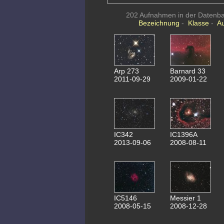
202 Aufnahmen in der Datenban
Bezeichnung
-
Klasse
-
A
Arp 273
Barnard 33
2011-09-29
2009-01-22
IC342
IC1396A
2013-09-06
2008-08-11
IC5146
Messier 1
2008-05-15
2008-12-28