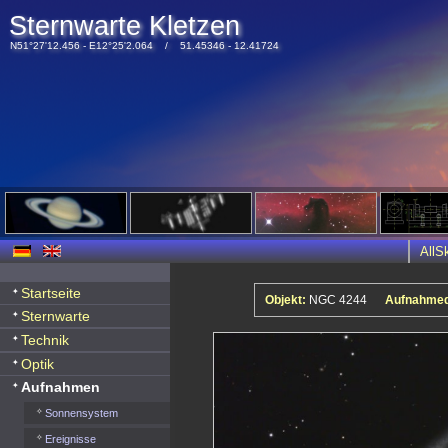
Sternwarte Kletzen
N51°27'12.456 - E12°25'2.064 / 51.45346 - 12.41724
All
Startseite
Objekt:
NGC 4244
Aufnahme
Sternwarte
Technik
Optik
Aufnahmen
Sonnensystem
Ereignisse