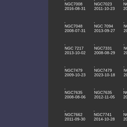
NGC7008
NGC7023
N
2016-08-31
2011-10-23
2
NGC7048
NGC 7094
N
2008-07-31
2013-09-27
2
NGC 7217
NGC7331
N
2013-10-02
2008-08-29
2
NGC7479
NGC7479
N
2009-10-23
2023-10-18
2
NGC7635
NGC7635
N
2008-08-06
2012-11-05
2
NGC7662
NGC7741
N
2011-09-30
2014-10-28
2