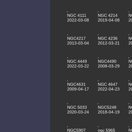
NGC 4111
NGC 4214
N
2022-03-08
2019-04-08
2
NGC4217
NGC 4236
N
2013-03-04
2012-03-21
2
NGC 4449
NGC4490
N
2022-03-22
2008-03-29
2
NGC4631
NGC 4647
N
2009-04-17
2022-04-23
2
NGC 5033
NGC5248
N
2020-03-24
2018-04-19
2
NGC5907
ngc 5965
N