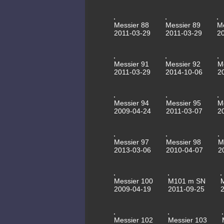
Messier 88
Messier 89
M
2011-03-29
2011-03-29
2
Messier 91
Messier 92
M
2011-03-29
2014-10-06
2
Messier 94
Messier 95
M
2009-04-24
2011-03-07
2
Messier 97
Messier 98
M
2013-03-06
2010-04-07
2
Messier 100
M101 m SN
2009-04-19
2011-09-25
Messier 102
Messier 103