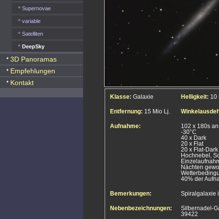
Supernovae
variable
Satelliten
DeepSky
3D Panoramas
Empfehlungen
Kontakt
Klasse:
Galaxie
Helligkeit:
10
Entfernung:
15 Mio Lj.
Winkelausde
Aufnahme:
102 x 180s a
-30°C
40 x Dark
20 x Flat
20 x Flat-Dark
Hochnebel, Sc
Einzelaufnahm
Nächten gewo
Wetterbedingu
40% der Aufn
Bemerkungen:
Spiralgalaxie
Nebenbezeichnungen:
Silbernadel-G
39422