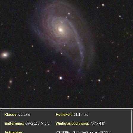
Klasse:
galaxie
Helligkeit:
11.1 mag
Entfernung:
etwa 115 Mio Lj
Winkelausdehnung:
7,4' x 4.9'
Aufnahme:
70x300s 40cm Newton+ALCCD6c