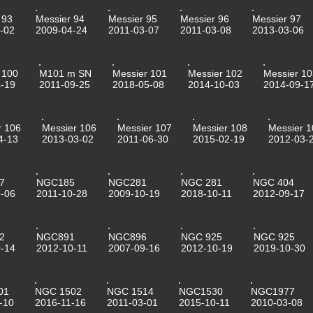
 93
Messier 94
Messier 95
Messier 96
Messier 97
-02
2009-04-24
2011-03-07
2011-03-08
2013-03-06
 100
M101 m SN
Messier 101
Messier 102
Messier 10
-19
2011-09-25
2018-05-08
2014-10-03
2014-09-1
r 106
Messier 106
Messier 107
Messier 108
Messier 1
4-13
2013-03-02
2011-06-30
2015-02-19
2012-03-
7
NGC185
NGC281
NGC 281
NGC 404
-06
2011-10-28
2009-10-19
2018-10-11
2012-09-17
2
NGC891
NGC896
NGC 925
NGC 925
-14
2012-10-11
2007-09-16
2012-10-19
2019-10-30
01
NGC 1502
NGC 1514
NGC1530
NGC1977
-10
2016-11-16
2011-03-01
2015-10-11
2010-03-08