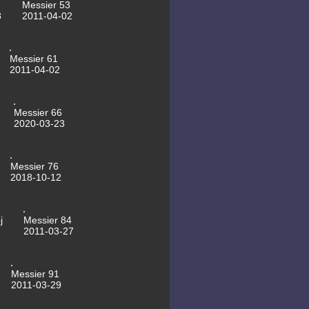
Messier 53
08.10.2013 Mondhalo
8
2011-04-02
30.09.2013 NGC6643
29.09.2013 M13
28.09.2013 NGC7640
27.09.2013 NGC7094
06.09.2013 NGC147
Messier 61
12.05.2013 NGC5985
2011-04-02
05.05.2013 NGC5965
04.04.2013 NGC4725
15.03.2013 NGC4088
13.03.2013 NGC4041
Messier 66
13.03.2013 MGC4036
2020-03-23
06.03.2013 Messier79
05.03.2013 Messier82
04.03.2013 NGC4217
02.03.2013 M106
Messier 76
15.02.2013 2012 DA14
2018-10-12
10.02.2013 NGC2903
05.11.2012 NGC7635
19.10.2012 NGC925
28.10.2012
j
Messier 84
Jupiter-Animation
2011-03-27
11.10.2012 NGC891
07.10.2012 Jupiter
19.09.2012 NGC7769
17.09.2012 NGC7753
Messier 91
17.09.2012 Mirach's Ghosts
2011-03-29
16.09.2012 NGC6951
16.09.2012 NGC90
22.08.2012 Neuer Kuppel-Anstrich