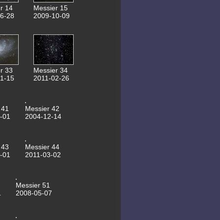
30.10.2016 NGC2146
r 14
Messier 15
31.08.2016 NGC7008
6-28
2009-10-09
25.10.2015 NGC1535
04.06.2015 Saturn
30.04.2015
0,6m Spiegel
22.02.2015 NGC3953
19.02.2015 M108
18.02.2015 NGC3184
14.02.2015 NGC2336
r 33
Messier 34
13.02.2015 NGC2683
1-15
2011-02-26
17.01.2015 Lovejoy C2
28.10.2014 NGC2300
28.10.2014 NGC2276
28.10.2014 NGC7741
 41
Messier 42
06.10.2014 M92
-01
2004-12-14
03.10.2014 M102
23.09.2014 NGC1023
17.09.2014 Messier103
11.08.2014 Kuppelantrieb
 43
Messier 44
SN2014bc 24.05.2014
-01
2011-03-02
Saturn 20.05.2014
SN2014j in M82
17.05.2014 Mars
27.01.2014 SN2014j
Messier 51
06.01.2014
1
2008-05-07
Komet Lovejoy
05.01.2014 Eskimonebel
30.12.2013 154P Brewington
30.10.2013 NGC672