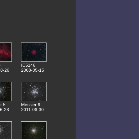
23.03.2020 Messier 66
22.03.2020 Messier 61
31.03.2020
ATLAS C/2019 Y4
21.03.2020
Panstarrs C/2017 T2
04.11.2019
0,6m Teleskop Bau
08.04.2019 NGC4214
05.04.2019 NGC4244
29.03.2019 Messier 51
27.02.2019 NGC3344
12.10.2018 Messier 76
11.10.2018 NGC281
0
IC5146
10.10.2018 NGC507
8-26
2008-05-15
05.10.2018 NGC6905
15.09.2018 Planspiegel 155mm
29.05.2018 ISS(ZARYA)
26.05.2018 Jupiter-Aufnahmen
08.05.2018 Messier 101
19.04.2018 NGC5248
18.04.2018 Messier 90
08.04.2018 Messier 3
r 5
Messier 9
19.03.2018 NGC3646
6-28
2011-06-30
23.02.2018 NGC2805
07.10.2017
relaunch webseite
14.10.2017 NGC772
28.01.2017 NGC2371
21.01.2017 NGC2976