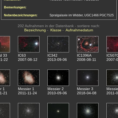
Bemerkungen:
Nebenbezeichnungen:
Spralgalaxie im Widder, UGC1466 PGC7525
202 Aufnahmen in der Datenbank - sortiere nach:
Bezeichnung
-
Klasse
-
Aufnahmedatum
d 33
IC63
IC342
IC1396A
IC507
1-22
2007-08-12
2013-09-06
2008-08-11
2007-0
r 1
Messier 1
Messier 2
Messier 3
Messie
1-21
2011-11-24
2010-09-06
2018-04-08
2011-0