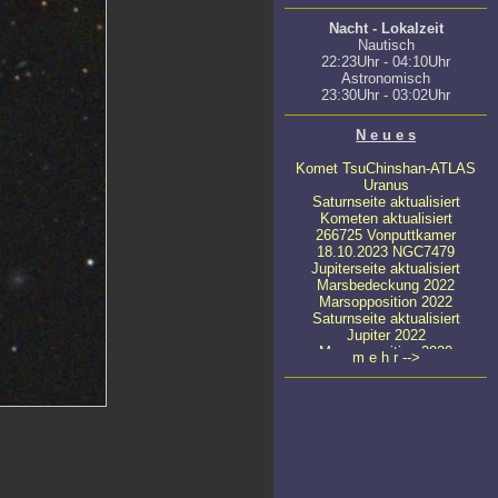
Nacht - Lokalzeit
Nautisch
22:23Uhr - 04:10Uhr
Astronomisch
23:30Uhr - 03:02Uhr
N e u e s
Komet TsuChinshan-ATLAS
Uranus
Saturnseite aktualisiert
Kometen aktualisiert
266725 Vonputtkamer
18.10.2023 NGC7479
Jupiterseite aktualisiert
Marsbedeckung 2022
Marsopposition 2022
Saturnseite aktualisiert
Jupiter 2022
Marsopposition 2020
m e h r -->
23.04.2020 NGC4647
22.03.2022 NGC4449
08.03.2022 NGC4111
22.04.2020 NGC5371
11.04.2020
ATLAS C/2019 Y4
24.03.2020 NGC5033
23.03.2020 Messier 65