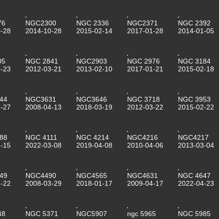
76
NGC2300
NGC 2336
NGC2371
NGC 2392
-28
2014-10-28
2015-02-14
2017-01-28
2014-01-05
05
NGC 2841
NGC2903
NGC 2976
NGC 3184
-23
2012-03-21
2013-02-10
2017-01-21
2015-02-18
44
NGC3631
NGC3646
NGC 3718
NGC 3953
-27
2008-04-13
2018-03-19
2012-03-22
2015-02-22
88
NGC 4111
NGC 4214
NGC4216
NGC4217
-15
2022-03-08
2019-04-08
2010-04-06
2013-03-04
49
NGC4490
NGC4565
NGC4631
NGC 4647
-22
2008-03-29
2018-01-17
2009-04-17
2022-04-23
48
NGC 5371
NGC5907
ngc 5965
NGC 5985