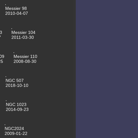
motorisierte Kuppeltore
16.05.2012 SN2011dh last image
Messier 98
17.04.2012 ISS sightings for
2010-04-07
Leipzig, table always up to date
now
13.04.2012 SN2011dh last image
25.03.2012 Mssier 109
3
Messier 104
22.03.2012 NGC3718
7
2011-03-30
22.03.2012 NGC3198
21.03.2012 NGC2841
21.03.2012 NGC4236
21.03.2012 Saturn
09
Messier 110
19.03.2012 NGC2403
25
2008-08-30
19.03.2012 Messier 63
16.03.2012 Messier 81
16.03.2012 Supernovae in M51
last image
NGC 507
30.11.2011 NGC 1333
2018-10-10
29.11.2011 Messier 76
28.11.2011 Stephans Quintett
24.11.2011 Messier 1 - CLS Filter,
Asteroidenvideo
NGC 1023
21.11.2011 Messier 1 - ohne Filter
2014-09-23
01.11.2011 Messier 56
01.11.2011 NGC6946
28.10.2011 NGC185
23.10.2011 Messier 57
23.10.2011 NGC 7023 First Light
NGC2024
des 16"Newton
2009-01-22
30.09.2011 NGC 7662 Blauer