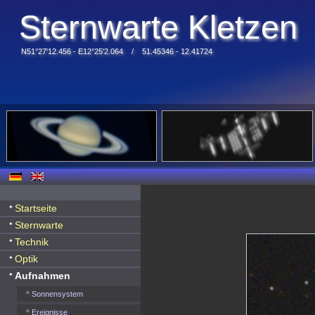
Sternwarte Kletzen
N51°27'12.456 - E12°25'2.064 / 51.45346 - 12.41724
Startseite
Sternwarte
Technik
Optik
Aufnahmen
Sonnensystem
Ereignisse