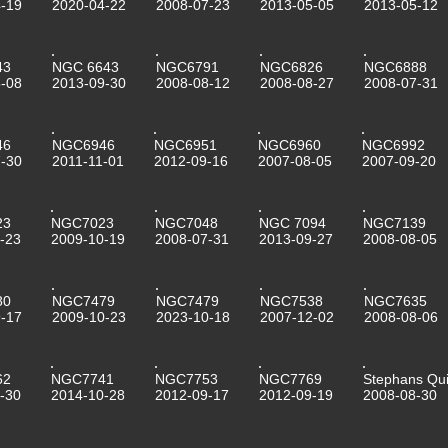
-19
2020-04-22
2008-07-23
2013-05-05
2013-05-12
43
NGC 6643
NGC6791
NGC6826
NGC6888
-08
2013-09-30
2008-08-12
2008-08-27
2008-07-31
46
NGC6946
NGC6951
NGC6960
NGC6992
-30
2011-11-01
2012-09-16
2007-08-05
2007-09-20
23
NGC7023
NGC7048
NGC 7094
NGC7139
-23
2009-10-19
2008-07-31
2013-09-27
2008-08-05
80
NGC7479
NGC7479
NGC7538
NGC7635
-17
2009-10-23
2023-10-18
2007-12-02
2008-08-06
62
NGC7741
NGC7753
NGC7769
Stephans Qui
-30
2014-10-28
2012-09-17
2012-09-19
2008-08-30