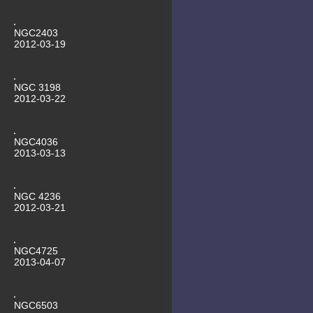
Schneeball
29.09.2011 ARP273 Kaffeetasse
25.09.2011 Messier 101 mit
NGC2403
Supernova
2012-03-19
NGC 3198
2012-03-22
NGC4036
2013-03-13
NGC 4236
2012-03-21
NGC4725
2013-04-07
NGC6503