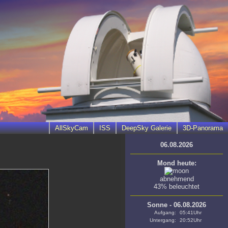
AllSkyCam
ISS
DeepSky Galerie
3D-Panorama
06.08.2026
Mond heute:
abnehmend
43% beleuchtet
Sonne - 06.08.2026
Aufgang:
05:41Uhr
Untergang:
20:52Uhr