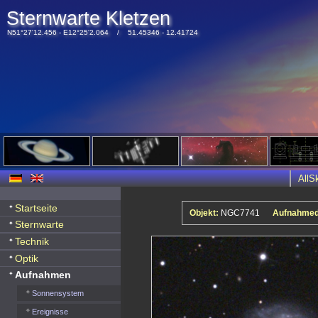
Sternwarte Kletzen
N51°27'12.456 - E12°25'2.064 / 51.45346 - 12.41724
All
Startseite
Objekt:
NGC7741
Aufnahmed
Sternwarte
Technik
Optik
Aufnahmen
Sonnensystem
Ereignisse