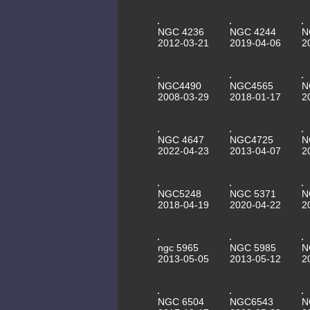
NGC 4236
NGC 4244
N
2012-03-21
2019-04-06
2
NGC4490
NGC4565
N
2008-03-29
2018-01-17
2
NGC 4647
NGC4725
N
2022-04-23
2013-04-07
2
NGC5248
NGC 5371
N
2018-04-19
2020-04-22
2
ngc 5965
NGC 5985
N
2013-05-05
2013-05-12
2
NGC 6504
NGC6543
N