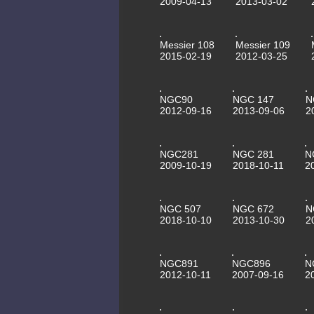
2009-04-13
2013-03-02
Messier 108
Messier 109
2015-02-19
2012-03-25
NGC90
NGC 147
N
2012-09-16
2013-09-06
2
NGC281
NGC 281
N
2009-10-19
2018-10-11
2
NGC 507
NGC 672
N
2018-10-10
2013-10-30
2
NGC891
NGC896
N
2012-10-11
2007-09-16
2