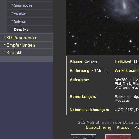
Supernovae
variable
Satelliten
DeepSky
3D Panoramas
Empfehlungen
Kontakt
Klasse:
Galaxie
Helligkeit:
11
Entfernung:
30 Mill. Lj
Winkelausde
Aufnahme:
36x360s mit 
Flat, Dark, Bia
5°C, sehr feuc
Bemerkungen:
Balkenspiralga
Pegasus
Nebenbezeichnungen:
UGC12751, P
202 Aufnahmen in der Datenban
Bezeichnung
-
Klasse
-
A