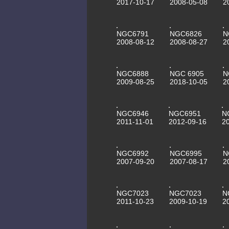
2017-10-17
2008-05-08
2
NGC6791
NGC6826
N
2008-08-12
2008-08-27
2
NGC6888
NGC 6905
N
2009-08-25
2018-10-05
2
NGC6946
NGC6951
N
2011-11-01
2012-09-16
2
NGC6992
NGC6995
N
2007-09-20
2007-08-17
2
NGC7023
NGC7023
N
2011-10-23
2009-10-19
2