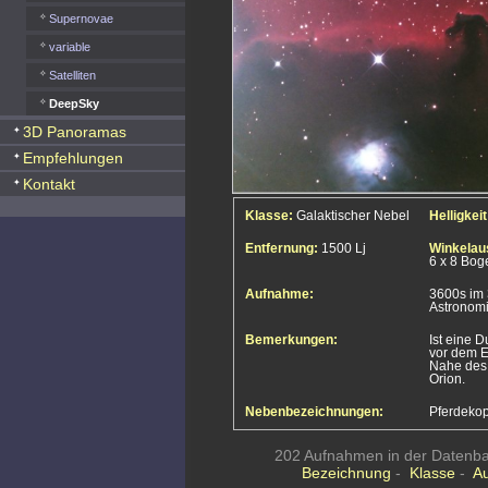
Supernovae
variable
Satelliten
DeepSky
3D Panoramas
Empfehlungen
Kontakt
Klasse:
Galaktischer Nebel
Helligkeit
Entfernung:
1500 Lj
Winkelau
6 x 8 Bog
Aufnahme:
3600s im
Astronomi
Bemerkungen:
Ist eine D
vor dem E
Nahe des 
Orion.
Nebenbezeichnungen:
Pferdeko
202 Aufnahmen in der Datenban
Bezeichnung
-
Klasse
-
A