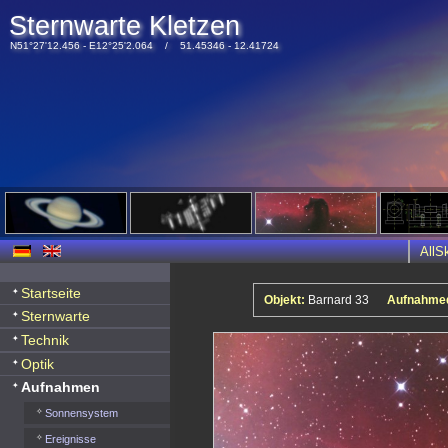
Sternwarte Kletzen
N51°27'12.456 - E12°25'2.064 / 51.45346 - 12.41724
All
Startseite
Objekt:
Barnard 33
Aufnahme
Sternwarte
Technik
Optik
Aufnahmen
Sonnensystem
Ereignisse