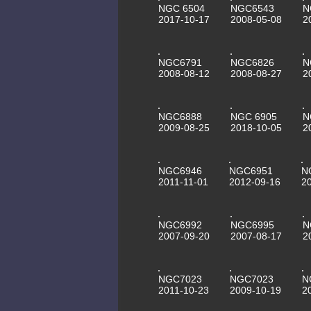
NGC 6504
NGC6543
N
2017-10-17
2008-05-08
2
NGC6791
NGC6826
N
2008-08-12
2008-08-27
2
NGC6888
NGC 6905
N
2009-08-25
2018-10-05
2
NGC6946
NGC6951
N
2011-11-01
2012-09-16
2
NGC6992
NGC6995
N
2007-09-20
2007-08-17
2
NGC7023
NGC7023
N
2011-10-23
2009-10-19
2