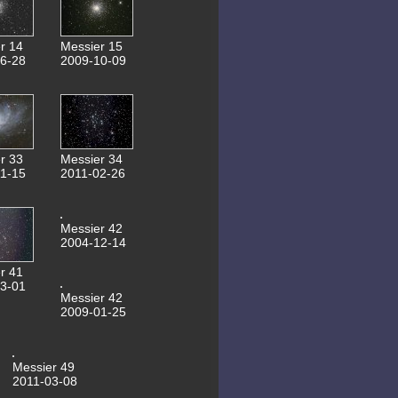
30.10.2016 NGC2146
31.08.2016 NGC7008
25.10.2015 NGC1535
04.06.2015 Saturn
r 14
Messier 15
30.04.2015
6-28
2009-10-09
0,6m Spiegel
22.02.2015 NGC3953
19.02.2015 M108
18.02.2015 NGC3184
14.02.2015 NGC2336
13.02.2015 NGC2683
17.01.2015 Lovejoy C2
r 33
Messier 34
28.10.2014 NGC2300
1-15
2011-02-26
28.10.2014 NGC2276
28.10.2014 NGC7741
06.10.2014 M92
03.10.2014 M102
Messier 42
23.09.2014 NGC1023
2004-12-14
17.09.2014 Messier103
11.08.2014 Kuppelantrieb
r 41
SN2014bc 24.05.2014
Saturn 20.05.2014
3-01
Messier 42
SN2014j in M82
2009-01-25
17.05.2014 Mars
27.01.2014 SN2014j
06.01.2014
Komet Lovejoy
05.01.2014 Eskimonebel
Messier 49
30.12.2013 154P Brewington
2011-03-08
30.10.2013 NGC672