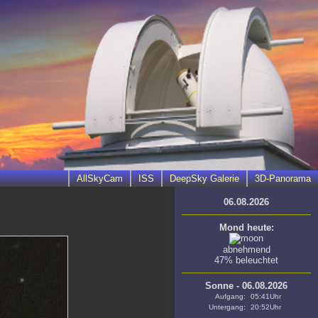
AllSkyCam
ISS
DeepSky Galerie
3D-Panorama
06.08.2026
Mond heute:
abnehmend
47% beleuchtet
Sonne - 06.08.2026
Aufgang:
05:41Uhr
Untergang:
20:52Uhr