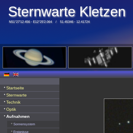
Sternwarte Kletzen
N51°27'12.456 - E12°25'2.064 / 51.45346 - 12.41724
Startseite
Sternwarte
Technik
Optik
Aufnahmen
Sonnensystem
Ereignisse