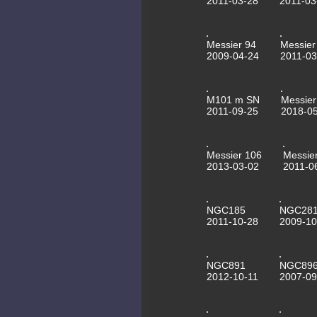
2011-03-28
2011-03
Messier 94
Messier
2009-04-24
2011-03
M101 m SN
Messier
2011-09-25
2018-0
Messier 106
Messie
2013-03-02
2011-0
NGC185
NGC28
2011-10-28
2009-10
NGC891
NGC89
2012-10-11
2007-09