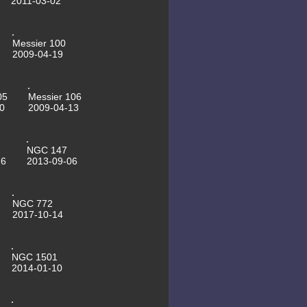
2011-03-02
motorisierte Kuppeltore
16.05.2012 SN2011dh last image
17.04.2012 ISS sightings for
Leipzig, table always up to date
Messier 100
now
2009-04-19
13.04.2012 SN2011dh last image
25.03.2012 Mssier 109
22.03.2012 NGC3718
22.03.2012 NGC3198
05
Messier 106
21.03.2012 NGC2841
0
2009-04-13
21.03.2012 NGC4236
21.03.2012 Saturn
19.03.2012 NGC2403
19.03.2012 Messier 63
NGC 147
16.03.2012 Messier 81
16
2013-09-06
16.03.2012 Supernovae in M51
last image
30.11.2011 NGC 1333
29.11.2011 Messier 76
28.11.2011 Stephans Quintett
NGC 772
24.11.2011 Messier 1 - CLS Filter,
2017-10-14
Asteroidenvideo
21.11.2011 Messier 1 - ohne Filter
01.11.2011 Messier 56
01.11.2011 NGC6946
NGC 1501
28.10.2011 NGC185
2014-01-10
23.10.2011 Messier 57
23.10.2011 NGC 7023 First Light
des 16"Newton
30.09.2011 NGC 7662 Blauer