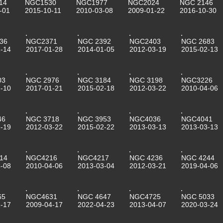
14
NGC1530
NGC1977
NGC2024
NGC 2146
-01
2015-10-11
2010-03-08
2009-01-22
2016-10-30
36
NGC2371
NGC 2392
NGC2403
NGC 2683
-14
2017-01-28
2014-01-05
2012-03-19
2015-02-13
03
NGC 2976
NGC 3184
NGC 3198
NGC3226
-10
2017-01-21
2015-02-18
2012-03-22
2010-04-06
46
NGC 3718
NGC 3953
NGC4036
NGC4041
-19
2012-03-22
2015-02-22
2013-03-13
2013-03-13
14
NGC4216
NGC4217
NGC 4236
NGC 4244
-08
2010-04-06
2013-03-04
2012-03-21
2019-04-06
65
NGC4631
NGC 4647
NGC4725
NGC 5033
-17
2009-04-17
2022-04-23
2013-04-07
2020-03-24