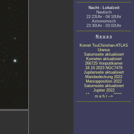
Nacht - Lokalzeit
Nautisch
22:23Uhr - 04:10Uhr
Astronomisch
23:30Uhr - 03:02Uhr
N e u e s
Komet TsuChinshan-ATLAS
Uranus
Saturnseite aktualisiert
Kometen aktualisiert
266725 Vonputtkamer
18.10.2023 NGC7479
Jupiterseite aktualisiert
Marsbedeckung 2022
Marsopposition 2022
Saturnseite aktualisiert
Jupiter 2022
Marsopposition 2020
m e h r -->
23.04.2020 NGC4647
22.03.2022 NGC4449
08.03.2022 NGC4111
22.04.2020 NGC5371
11.04.2020
ATLAS C/2019 Y4
24.03.2020 NGC5033
23.03.2020 Messier 65