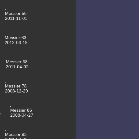
08.10.2013 Mondhalo
30.09.2013 NGC6643
29.09.2013 M13
Messier 56
28.09.2013 NGC7640
2011-11-01
27.09.2013 NGC7094
06.09.2013 NGC147
12.05.2013 NGC5985
05.05.2013 NGC5965
Messier 63
04.04.2013 NGC4725
2012-03-19
15.03.2013 NGC4088
13.03.2013 NGC4041
13.03.2013 MGC4036
06.03.2013 Messier79
Messier 68
05.03.2013 Messier82
2011-04-02
04.03.2013 NGC4217
02.03.2013 M106
15.02.2013 2012 DA14
10.02.2013 NGC2903
Messier 78
05.11.2012 NGC7635
2008-12-29
19.10.2012 NGC925
28.10.2012
Jupiter-Animation
11.10.2012 NGC891
07.10.2012 Jupiter
Messier 86
19.09.2012 NGC7769
7
2008-04-27
17.09.2012 NGC7753
17.09.2012 Mirach's Ghosts
16.09.2012 NGC6951
16.09.2012 NGC90
Messier 93
22.08.2012 Neuer Kuppel-Anstrich