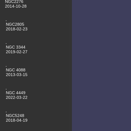
NGC2276
Schneeball
2014-10-28
29.09.2011 ARP273 Kaffeetasse
25.09.2011 Messier 101 mit
Supernova
NGC2805
2018-02-23
NGC 3344
2019-02-27
NGC 4088
2013-03-15
NGC 4449
2022-03-22
NGC5248
2018-04-19