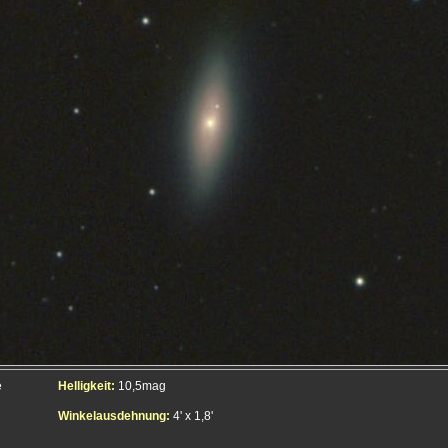
e
Helligkeit:
10,5mag
Winkelausdehnung:
4' x 1,8'