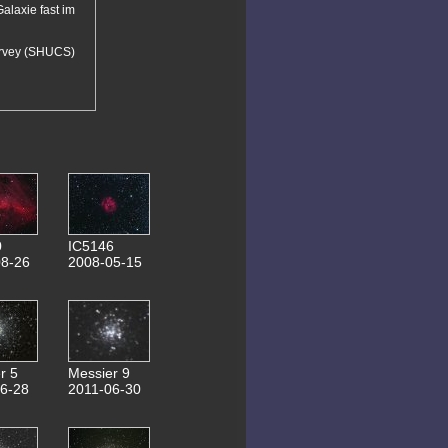
23.03.2020 Messier 66
laxie fast im
22.03.2020 Messier 61
31.03.2020
ATLAS C/2019 Y4
urvey (SHUCS)
21.03.2020
Panstarrs C/2017 T2
04.11.2019
0,6m Teleskop Bau
08.04.2019 NGC4214
05.04.2019 NGC4244
29.03.2019 Messier 51
27.02.2019 NGC3344
12.10.2018 Messier 76
11.10.2018 NGC281
10.10.2018 NGC507
05.10.2018 NGC6905
15.09.2018 Planspiegel 155mm
0
IC5146
29.05.2018 ISS(ZARYA)
8-26
2008-05-15
26.05.2018 Jupiter-Aufnahmen
08.05.2018 Messier 101
19.04.2018 NGC5248
18.04.2018 Messier 90
08.04.2018 Messier 3
19.03.2018 NGC3646
23.02.2018 NGC2805
r 5
Messier 9
07.10.2017
6-28
2011-06-30
relaunch webseite
14.10.2017 NGC772
28.01.2017 NGC2371
21.01.2017 NGC2976