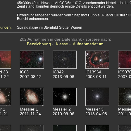
45x300s 40cm Newton, ALCCD6c -10°C, zunehmender Nebel - da die Ga
Zenit stand, konnten dennoch einige Deteils entlockt werden.
Entfernungsangeben wurden vom Snapshot Hubble U-Band Cluster S
Bericht entnommen.
nungen:
Spiralgalaxie im Sternbild Großer Wagen
202 Aufnahmen in der Datenbank - sortiere nach:
Bezeichnung
-
Klasse
-
Aufnahmedatum
d 33
IC63
IC342
IC1396A
IC507
1-22
2007-08-12
2013-09-06
2008-08-11
2007-0
r 1
Messier 1
Messier 2
Messier 3
Messie
1-21
2011-11-24
2010-09-06
2018-04-08
2011-0