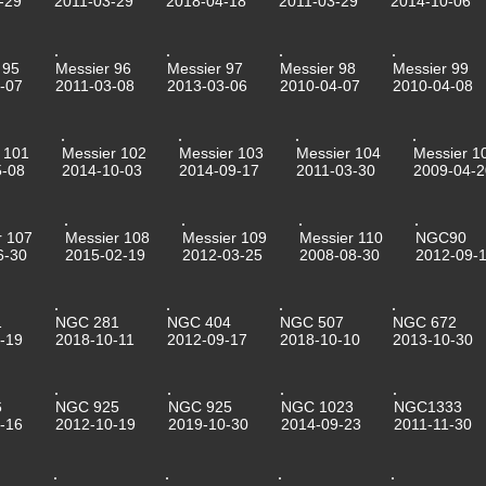
-29
2011-03-29
2018-04-18
2011-03-29
2014-10-06
 95
Messier 96
Messier 97
Messier 98
Messier 99
-07
2011-03-08
2013-03-06
2010-04-07
2010-04-08
 101
Messier 102
Messier 103
Messier 104
Messier 1
5-08
2014-10-03
2014-09-17
2011-03-30
2009-04-2
r 107
Messier 108
Messier 109
Messier 110
NGC90
6-30
2015-02-19
2012-03-25
2008-08-30
2012-09-
1
NGC 281
NGC 404
NGC 507
NGC 672
-19
2018-10-11
2012-09-17
2018-10-10
2013-10-30
6
NGC 925
NGC 925
NGC 1023
NGC1333
-16
2012-10-19
2019-10-30
2014-09-23
2011-11-30