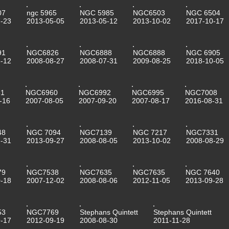
07
ngc 5965
NGC 5985
NGC6503
NGC 6504
-23
2013-05-05
2013-05-12
2013-10-02
2017-10-17
91
NGC6826
NGC6888
NGC6888
NGC 6905
-12
2008-08-27
2008-07-31
2009-08-25
2018-10-05
1
NGC6960
NGC6992
NGC6995
NGC7008
-16
2007-08-05
2007-09-20
2007-08-17
2016-08-31
48
NGC 7094
NGC7139
NGC 7217
NGC7331
-31
2013-09-27
2008-08-05
2013-10-02
2008-08-29
79
NGC7538
NGC7635
NGC7635
NGC 7640
-18
2007-12-02
2008-08-06
2012-11-05
2013-09-28
53
NGC7769
Stephans Quintett
Stephans Quintett
-17
2012-09-19
2008-08-30
2011-11-28