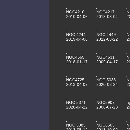
NGC4216
NGC4217
N
2010-04-06
2013-03-04
2
NGC 4244
NGC 4449
N
2019-04-06
2022-03-22
2
NGC4565
NGC4631
N
2018-01-17
2009-04-17
2
NGC4725
NGC 5033
N
2013-04-07
2020-03-24
2
NGC 5371
NGC5907
n
2020-04-22
2008-07-23
2
NGC 5985
NGC6503
N
2013-05-12
2013-10-02
2