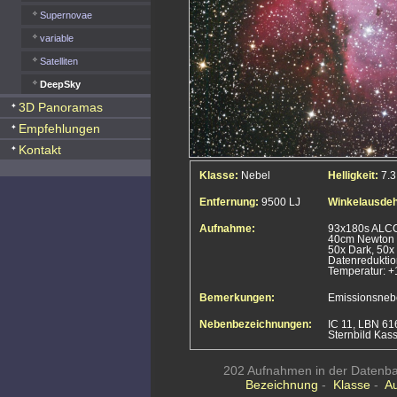
Supernovae
variable
Satelliten
DeepSky
3D Panoramas
Empfehlungen
Kontakt
Klasse:
Nebel
Helligkeit:
7.
Entfernung:
9500 LJ
Winkelausde
Aufnahme:
93x180s ALCCD
40cm Newton
50x Dark, 50x 
Datenredukti
Temperatur: +
Bemerkungen:
Emissionsneb
Nebenbezeichnungen:
IC 11, LBN 61
Sternbild Kass
202 Aufnahmen in der Datenban
Bezeichnung
-
Klasse
-
A