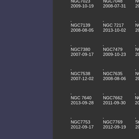
NGC7023
NGC7048
N
2009-10-19
2008-07-31
2
NGC7139
NGC 7217
N
2008-08-05
2013-10-02
2
NGC7380
NGC7479
N
2007-09-17
2009-10-23
2
NGC7538
NGC7635
N
2007-12-02
2008-08-06
2
NGC 7640
NGC7662
N
2013-09-28
2011-09-30
2
NGC7753
NGC7769
S
2012-09-17
2012-09-19
2