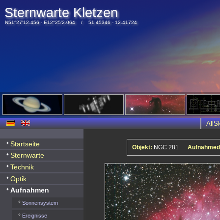
Sternwarte Kletzen
N51°27'12.456 - E12°25'2.064 / 51.45346 - 12.41724
All
Startseite
Objekt:
NGC 281
Aufnahmed
Sternwarte
Technik
Optik
Aufnahmen
Sonnensystem
Ereignisse