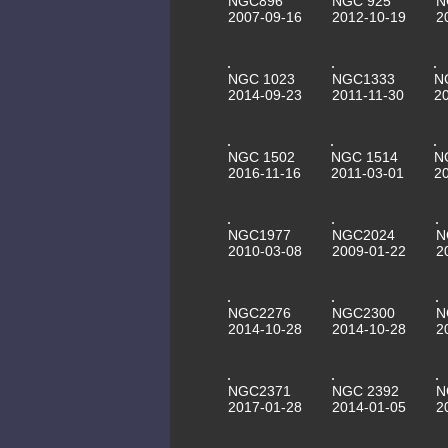
NGC896
NGC 925
N
2007-09-16
2012-10-19
2
NGC 1023
NGC1333
N
2014-09-23
2011-11-30
2
NGC 1502
NGC 1514
N
2016-11-16
2011-03-01
2
NGC1977
NGC2024
N
2010-03-08
2009-01-22
2
NGC2276
NGC2300
N
2014-10-28
2014-10-28
2
NGC2371
NGC 2392
N
2017-01-28
2014-01-05
2