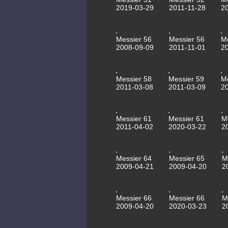
2019-03-29
2011-11-28
2
Messier 56
Messier 56
M
2008-09-09
2011-11-01
2
Messier 58
Messier 59
M
2011-03-08
2011-03-09
2
Messier 61
Messier 61
M
2011-04-02
2020-03-22
2
Messier 64
Messier 65
M
2009-04-21
2009-04-20
2
Messier 66
Messier 66
M
2009-04-20
2020-03-23
2