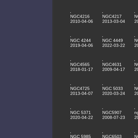
NGC4216
NGC4217
N
2010-04-06
2013-03-04
2
NGC 4244
NGC 4449
N
2019-04-06
2022-03-22
2
NGC4565
NGC4631
N
2018-01-17
2009-04-17
2
NGC4725
NGC 5033
N
2013-04-07
2020-03-24
2
NGC 5371
NGC5907
n
2020-04-22
2008-07-23
2
NGC 5985
NGC6503
N