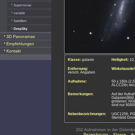
Supernovae
variable
Satelliten
DeepSky
3D Panoramas
Empfehlungen
Kontakt
Klasse:
galaxie
Helligkeit:
10
Entfernung:
Winkelausde
versch. Angaben
Aufnahme:
50 x 180s (2,
ALCCD6c leic
Bemerkungen:
Auf der Aufna
Galaxien(Bild 
größeren: NGC
sind nur 80000
Nebenbezeichnungen:
UGC1256, PGC
Sternbild Drei
202 Aufnahmen in der Datenban
Bezeichnung
-
Klasse
-
A