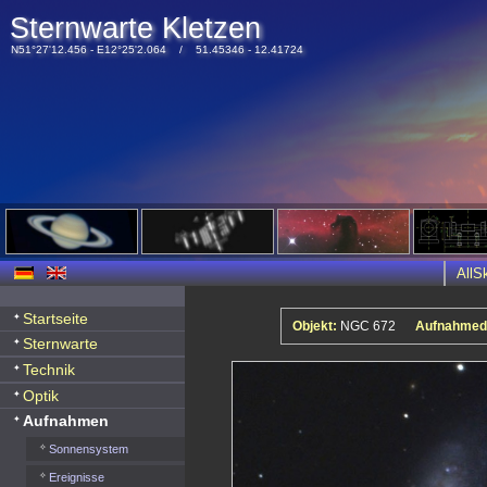
Sternwarte Kletzen
N51°27'12.456 - E12°25'2.064 / 51.45346 - 12.41724
All
Startseite
Objekt:
NGC 672
Aufnahmed
Sternwarte
Technik
Optik
Aufnahmen
Sonnensystem
Ereignisse