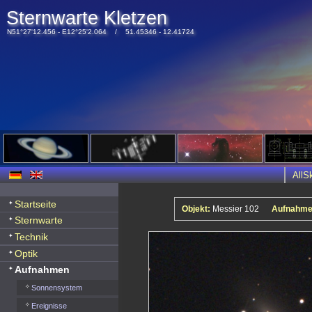
Sternwarte Kletzen
N51°27'12.456 - E12°25'2.064 / 51.45346 - 12.41724
All
Startseite
Objekt:
Messier 102
Aufnahme
Sternwarte
Technik
Optik
Aufnahmen
Sonnensystem
Ereignisse