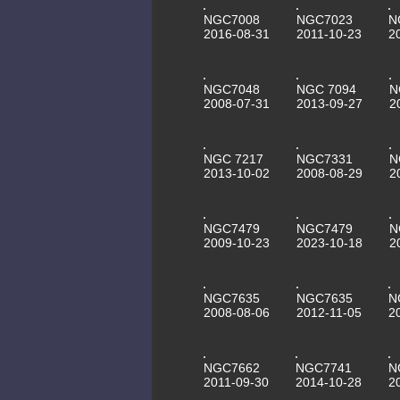
NGC7008
NGC7023
N
2016-08-31
2011-10-23
2
NGC7048
NGC 7094
N
2008-07-31
2013-09-27
2
NGC 7217
NGC7331
N
2013-10-02
2008-08-29
2
NGC7479
NGC7479
N
2009-10-23
2023-10-18
2
NGC7635
NGC7635
N
2008-08-06
2012-11-05
2
NGC7662
NGC7741
N
2011-09-30
2014-10-28
2