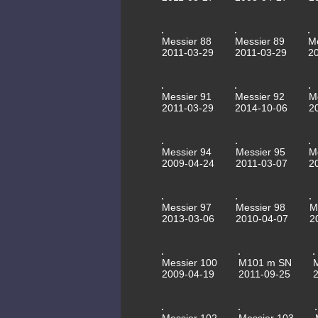
Messier 88
Messier 89
M
2011-03-29
2011-03-29
2
Messier 91
Messier 92
M
2011-03-29
2014-10-06
2
Messier 94
Messier 95
M
2009-04-24
2011-03-07
2
Messier 97
Messier 98
M
2013-03-06
2010-04-07
2
Messier 100
M101 m SN
2009-04-19
2011-09-25