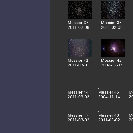
Messier 37
Messier 38
2011-02-08
2011-02-08
Messier 41
Messier 42
2011-03-01
2004-12-14
Messier 44
Messier 45
M
2011-03-02
2004-11-14
2
Messier 47
Messier 48
M
2011-03-02
2011-03-02
2