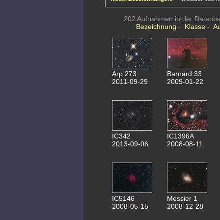
202 Aufnahmen in der Datenban
Bezeichnung
-
Klasse
-
A
Arp 273
Barnard 33
2011-09-29
2009-01-22
IC342
IC1396A
2013-09-06
2008-08-11
IC5146
Messier 1
2008-05-15
2008-12-28