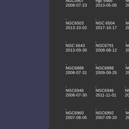
NGC5907
ngc 5965
N
2008-07-23
2013-05-05
2
NGC6503
NGC 6504
N
2013-10-02
2017-10-17
2
NGC 6643
NGC6791
N
2013-09-30
2008-08-12
2
NGC6888
NGC6888
N
2008-07-31
2009-08-25
2
NGC6946
NGC6946
N
2008-07-30
2011-11-01
2
NGC6960
NGC6992
N
2007-08-05
2007-09-20
2