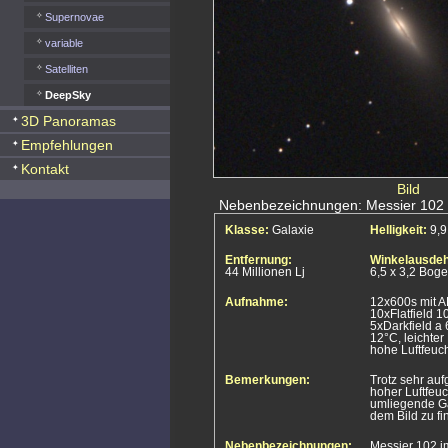
Supernovae
variable
Satelliten
DeepSky
3D Panoramas
Empfehlungen
Kontakt
Bild
Nebenbezeichnungen: Messier 102 i
Klasse:
Galaxie
Helligkeit:
9,
Entfernung:
Winkelausde
44 Millionen Lj
6,5 x 3,2 Bog
Aufnahme:
12x600s mit 
10xFlatfield 1
5xDarkfield a
12°C, leichte
hohe Luftfeuch
Bemerkungen:
Trotz sehr au
hoher Luftfeuc
umliegende Ga
dem Bild zu f
Nebenbezeichnungen:
Messier 102 i