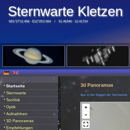
Sternwarte Kletzen
N51°27'12.456 - E12°25'2.064 / 51.45346 - 12.41724
3d Panoramas
Startseite
Sternwarte
Aus in der Kuppel der Sternwarte.
Technik
Optik
Aufnahmen
3D Panoramas
Empfehlungen