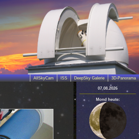
AllSkyCam
ISS
DeepSky Galerie
3D-Panorama
07.08.2026
Mond heute: