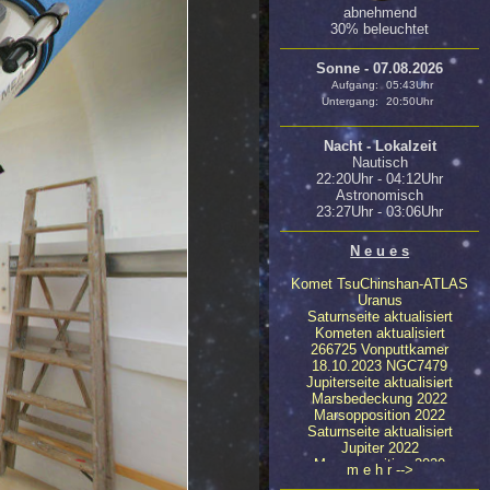
abnehmend
30% beleuchtet
Sonne - 07.08.2026
Aufgang:
05:43Uhr
Untergang:
20:50Uhr
Nacht - Lokalzeit
Nautisch
22:20Uhr - 04:12Uhr
Astronomisch
23:27Uhr - 03:06Uhr
N e u e s
Komet TsuChinshan-ATLAS
Uranus
Saturnseite aktualisiert
Kometen aktualisiert
266725 Vonputtkamer
18.10.2023 NGC7479
Jupiterseite aktualisiert
Marsbedeckung 2022
Marsopposition 2022
Saturnseite aktualisiert
Jupiter 2022
Marsopposition 2020
m e h r -->
23.04.2020 NGC4647