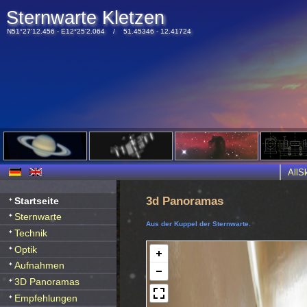
Sternwarte Kletzen
N51°27'12.456 - E12°25'2.064 / 51.45346 - 12.41724
All
3d Panoramas
Startseite
Sternwarte
Aus der Kuppel der Sternwarte.
Technik
Optik
Aufnahmen
3D Panoramas
Empfehlungen