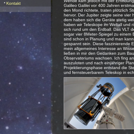
Wende kam jedoch mit der Erfindung 
Kontakt
Galileo Galilei vor 400 Jahren erstm
den Mond richtete, traten plötzlich S
hervor. Der Jupiter zeigte seine vier 
dem haben sich die Geräte stetig wei
haben wir Teleskope im Weltall und r
sich rund um den Erdball. Das VLT de
sogar vier 8Meter-Spiegel zu einem 
sind schon in Planung und man kann a
gespannt sein. Diese faszinierende E
mein allgemeines Interesse an Wisse
ließen in mir den Gedanken zum Bau
Observatoriums wachsen. Ich fing an
auszuloten und nach einjähriger Pla
Projektierungsphase entstand die St
und fernsteuerbarem Teleskop in ech