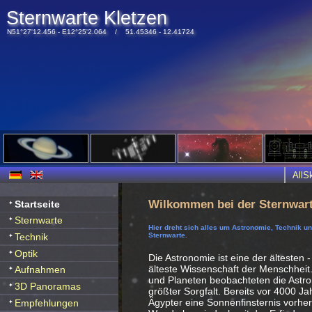
Sternwarte Kletzen
N51°27'12.456 - E12°25'2.064 / 51.45346 - 12.41724
All
Wilkommen bei der Sternwart
Startseite
Sternwarte
Hier dreht sich alles um Astronomie, Technik u
Technik
Sternwarte.
Optik
Die Astronomie ist eine der ältesten -
älteste Wissenschaft der Menschheit
Aufnahmen
und Planeten beobachteten die Ast
3D Panoramas
größter Sorgfalt. Bereits vor 4000 J
Ägypter eine Sonnenfinsternis vorhe
Empfehlungen