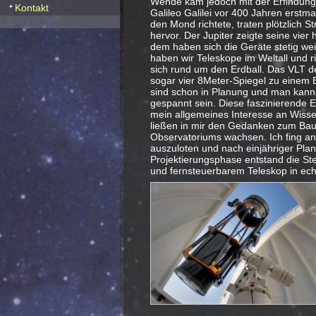
Wende kam jedoch mit der Erfindung 
Kontakt
Galileo Galilei vor 400 Jahren erstm
den Mond richtete, traten plötzlich S
hervor. Der Jupiter zeigte seine vier 
dem haben sich die Geräte stetig wei
haben wir Teleskope im Weltall und r
sich rund um den Erdball. Das VLT de
sogar vier 8Meter-Spiegel zu einem 
sind schon in Planung und man kann a
gespannt sein. Diese faszinierende E
mein allgemeines Interesse an Wisse
ließen in mir den Gedanken zum Bau
Observatoriums wachsen. Ich fing an
auszuloten und nach einjähriger Pla
Projektierungsphase entstand die St
und fernsteuerbarem Teleskop in ech