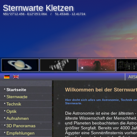
Sternwarte Kletzen
N51°27'12.456 - E12°25'2.064 / 51.45346 - 12.41724
All
Wilkommen bei der Sternwart
Startseite
Sternwarte
Hier dreht sich alles um Astronomie, Technik u
Technik
Sternwarte.
Optik
Die Astronomie ist eine der ältesten -
älteste Wissenschaft der Menschheit
Aufnahmen
und Planeten beobachteten die Ast
3D Panoramas
größter Sorgfalt. Bereits vor 4000 J
Ägypter eine Sonnenfinsternis vorhe
Empfehlungen